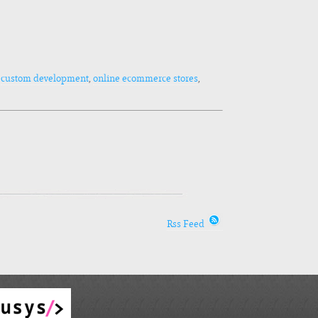
g
custom development
,
online ecommerce stores
,
Rss Feed