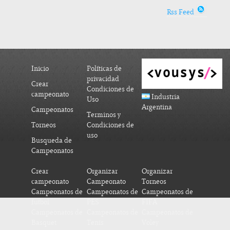
Rss Feed
Inicio
Políticas de
privacidad
Crear
Condiciones de
campeonato
Industria
Uso
Argentina
Campeonatos
Terminos y
Torneos
Condiciones de
uso
Busqueda de
Campeonatos
Crear
Organizar
Organizar
campeonato
Campeonato
Torneos
Campeonatos de
Campeonatos de
Campeonatos de
futbol
PES
FIFA
Campeonatos de
Campeonatos de
Campeonatos de
Basquet
Tenis
Voley